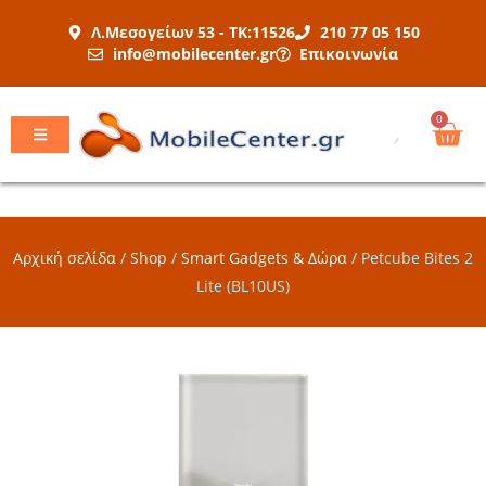
Μετάβαση
Λ.Μεσογείων 53 - ΤΚ:11526
210 77 05 150
στο
info@mobilecenter.gr
Επικοινωνία
περιεχόμενο
Car
0
Αρχική σελίδα
/
Shop
/
Smart Gadgets & Δώρα
/
Petcube Bites 2
Lite (BL10US)