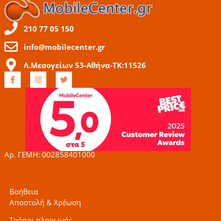
210 77 05 150
info@mobilecenter.gr
Λ.Μεσογείων 53-Αθήνα-ΤΚ:11526
F
I
T
a
n
w
c
s
i
e
t
t
b
a
t
o
g
e
o
r
r
k
a
-
m
f
Αρ. ΓΕΜΗ: 002858401000
Βοήθεια
Αποστολή & Χρέωση
Τρόποι πληρωμής