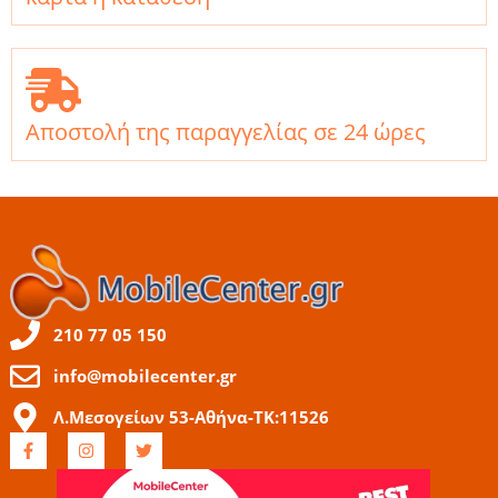
Αποστολή της παραγγελίας σε 24 ώρες
210 77 05 150
info@mobilecenter.gr
Λ.Μεσογείων 53-Αθήνα-ΤΚ:11526
F
I
T
a
n
w
c
s
i
e
t
t