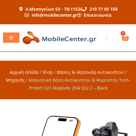
Μετάβαση
Λ.Μεσογείων 53 - ΤΚ:11526
210 77 05 150
στο
info@mobilecenter.gr
Επικοινωνία
περιεχόμενο
Car
0
Αρχική σελίδα
/
Shop
/
Βάσεις & Αξεσουάρ Αυτοκινήτου /
Μηχανής
/
Μαγνητική Βάση Αυτοκινήτου & Φορτιστής Tech-
Protect V21 MagSafe 25W Qi2.2 – Black