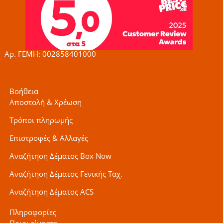
b
a
t
o
g
e
o
r
r
k
a
-
m
f
Αρ. ΓΕΜΗ: 002858401000
Βοήθεια
Αποστολή & Χρέωση
Τρόποι πληρωμής
Επιστροφές & Αλλαγές
Αναζήτηση Δέματος Box Now
Αναζήτηση Δέματος Γενικής Ταχ.
Αναζήτηση Δέματος ACS
Πληροφορίες