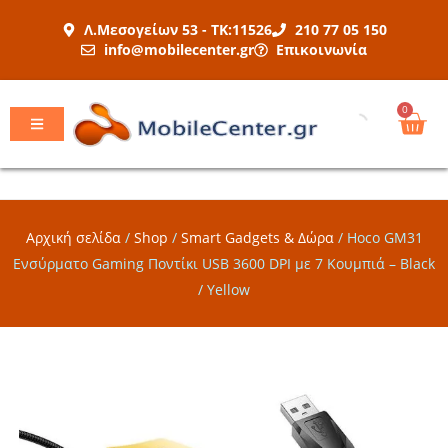
Μετάβαση
Λ.Μεσογείων 53 - ΤΚ:11526
210 77 05 150
στο
info@mobilecenter.gr
Επικοινωνία
περιεχόμενο
Car
0
Αρχική σελίδα
/
Shop
/
Smart Gadgets & Δώρα
/
Hoco GM31
Ενσύρματο Gaming Ποντίκι USB 3600 DPI με 7 Κουμπιά – Black
/ Yellow