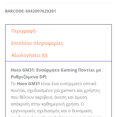
Gaming
BARCODE: 6942007629201
Ποντίκι
USB
3600
Περιγραφή
DPI
με
Επιπλέον πληροφορίες
7
Κουμπιά
Αξιολογήσεις (0)
–
Black
Hoco GM31: Ενσύρματο Gaming Ποντίκι με
/
Ρυθμιζόμενο DPI
Yellow
Το
Hoco GM31
είναι ένα ενσύρματο οπτικό
ποσότητα
ποντίκι, σχεδιασμένο για gamers και χρήστες
που θέλουν ακρίβεια, άνεση και άμεση
απόκριση στην καθημερινή χρήση. Ο
εργονομικός σχεδιασμός και ο δυναμικός