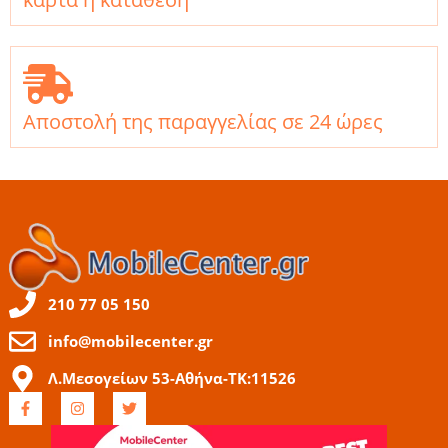
Αποστολή της παραγγελίας σε 24 ώρες
210 77 05 150
info@mobilecenter.gr
Λ.Μεσογείων 53-Αθήνα-ΤΚ:11526
F
I
T
a
n
w
c
s
i
e
t
t