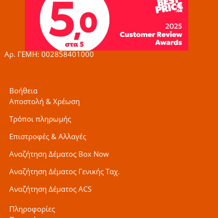
b
a
t
o
g
e
o
r
r
k
a
-
m
f
Αρ. ΓΕΜΗ: 002858401000
Βοήθεια
Αποστολή & Χρέωση
Τρόποι πληρωμής
Επιστροφές & Αλλαγές
Αναζήτηση Δέματος Box Now
Αναζήτηση Δέματος Γενικής Ταχ.
Αναζήτηση Δέματος ACS
Πληροφορίες