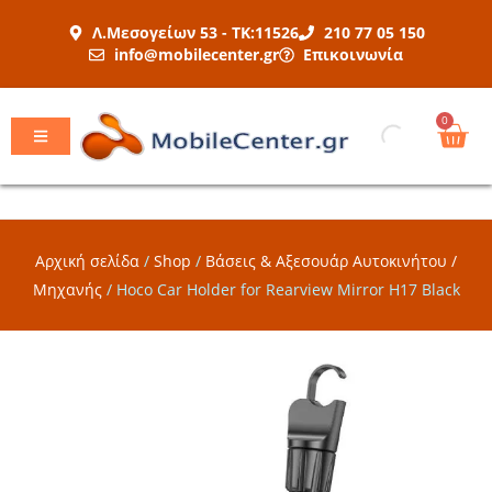
Μετάβαση
Λ.Μεσογείων 53 - ΤΚ:11526
210 77 05 150
στο
info@mobilecenter.gr
Επικοινωνία
περιεχόμενο
Car
0
Αρχική σελίδα
/
Shop
/
Βάσεις & Αξεσουάρ Αυτοκινήτου /
Μηχανής
/
Hoco Car Holder for Rearview Mirror H17 Black