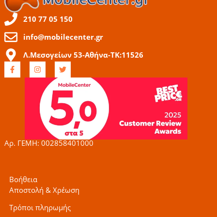
210 77 05 150
info@mobilecenter.gr
Λ.Μεσογείων 53-Αθήνα-ΤΚ:11526
F
I
T
a
n
w
c
s
i
e
t
t
b
a
t
o
g
e
o
r
r
k
a
-
m
f
Αρ. ΓΕΜΗ: 002858401000
Βοήθεια
Αποστολή & Χρέωση
Τρόποι πληρωμής