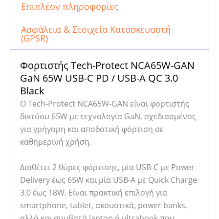
C
Επιπλέον πληροφορίες
PD
/
Ασφάλεια & Στοιχεία Κατασκευαστή
(GPSR)
USB-
A
Φορτιστής Tech-Protect NCA65W-GAN
QC
GaN 65W USB-C PD / USB-A QC 3.0
3.0
Black
Black
ποσότητα
Ο Tech-Protect NCA65W-GAN είναι φορτιστής
δικτύου 65W με τεχνολογία GaN, σχεδιασμένος
για γρήγορη και αποδοτική φόρτιση σε
καθημερινή χρήση.
Διαθέτει 2 θύρες φόρτισης, μία USB-C με Power
Delivery έως 65W και μία USB-A με Quick Charge
3.0 έως 18W. Είναι πρακτική επιλογή για
smartphone, tablet, ακουστικά, power banks,
αλλά και συμβατά laptop ή ultrabook που