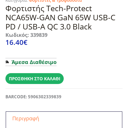
Φορτιστής Tech-Protect
NCA65W-GAN GaN 65W USB-C
PD / USB-A QC 3.0 Black
Κωδικός: 339839
16.40
€
Άμεσα Διαθέσιμο
Φορτιστής
Tech-
ΠΡΟΣΘΉΚΗ ΣΤΟ ΚΑΛΆΘΙ
Protect
NCA65W-
BARCODE: 5906302339839
GAN
GaN
65W
Περιγραφή
USB-