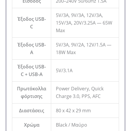
Είσοδος
200–240V 50/60Hz 1.5A
5V/3A, 9V/3A, 12V/3A,
Έξοδος USB-
15V/3A, 20V/3.25A — 65W
C
Max
Έξοδος USB-
5V/3A, 9V/2A, 12V/1.5A —
A
18W Max
Έξοδος USB-
5V/3.1A
C + USB-A
Πρωτόκολλα
Power Delivery, Quick
φόρτισης
Charge 3.0, PPS, AFC
Διαστάσεις
80 x 42 x 29 mm
Χρώμα
Black / Μαύρο