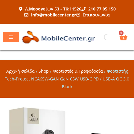
Μετάβαση
Λ.Μεσογείων 53 - ΤΚ:11526
210 77 05 150
στο
info@mobilecenter.gr
Επικοινωνία
περιεχόμενο
Car
0
Αρχική σελίδα
/
Shop
/
Φορτιστές & Τροφοδοσία
/
Φορτιστής
Tech-Protect NCA65W-GAN GaN 65W USB-C PD / USB-A QC 3.0
Black