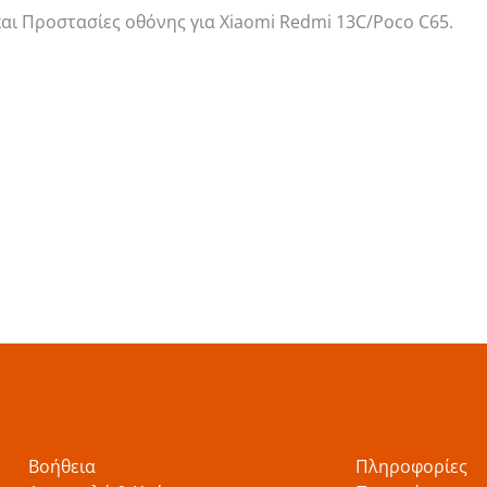
αι Προστασίες οθόνης για Xiaomi Redmi 13C/Poco C65.
Βοήθεια
Πληροφορίες