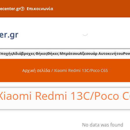
ecenter.gr
Επικοινωνία
Εποχής
Αδιάβροχες Θήκες
Θήκες Μπράτσου
Αξεσουάρ Αυτοκινήτου
Pow
Αρχική σελίδα
/
Xiaomi Redmi 13C/Poco C65
Xiaomi Redmi 13C/Poco 
No data was found