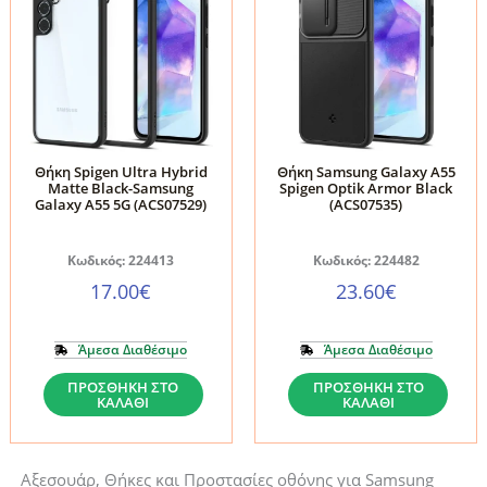
Θήκη Spigen Ultra Hybrid
Θήκη Samsung Galaxy A55
Matte Black-Samsung
Spigen Optik Armor Black
Galaxy A55 5G (ACS07529)
(ACS07535)
Κωδικός: 224413
Κωδικός: 224482
17.00
€
23.60
€
Άμεσα Διαθέσιμο
Άμεσα Διαθέσιμο
Θήκη
Θήκη
ΠΡΟΣΘΉΚΗ ΣΤΟ
ΠΡΟΣΘΉΚΗ ΣΤΟ
ΚΑΛΆΘΙ
ΚΑΛΆΘΙ
Spigen
Samsung
Ultra
Galaxy
Hybrid
A55
Αξεσουάρ, Θήκες και Προστασίες οθόνης για Samsung