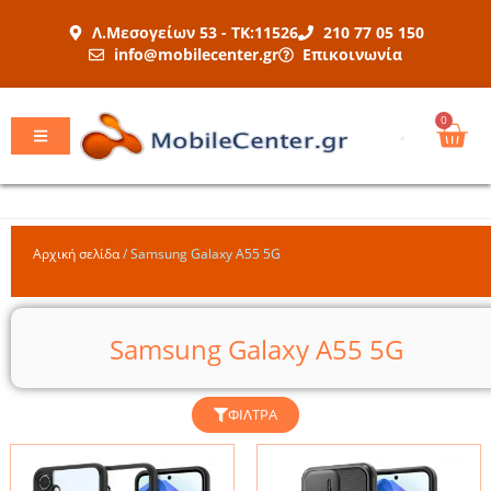
Μετάβαση
Λ.Μεσογείων 53 - ΤΚ:11526
210 77 05 150
στο
info@mobilecenter.gr
Επικοινωνία
περιεχόμενο
Car
0
Αρχική σελίδα
/
Samsung Galaxy A55 5G
Samsung Galaxy A55 5G
ΦΊΛΤΡΑ