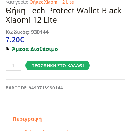
Κατηγορία:
Θήκες Xiaomi 12 Lite
Θήκη Tech-Protect Wallet Black-
Xiaomi 12 Lite
Κωδικός: 930144
7.20
€
Άμεσα Διαθέσιμο
Θήκη
Tech-
ΠΡΟΣΘΉΚΗ ΣΤΟ ΚΑΛΆΘΙ
Protect
Wallet
Black-
BARCODE: 9490713930144
Xiaomi
12
Lite
ποσότητα
Περιγραφή