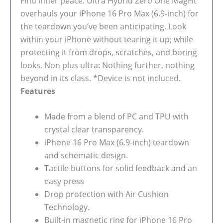
Find inner peace. Ultra Hybrid Zero One MagFit
overhauls your iPhone 16 Pro Max (6.9-inch) for
the teardown you’ve been anticipating. Look
within your iPhone without tearing it up; while
protecting it from drops, scratches, and boring
looks. Non plus ultra: Nothing further, nothing
beyond in its class. *Device is not incluced.
Features
Made from a blend of PC and TPU with
crystal clear transparency.
iPhone 16 Pro Max (6.9-inch) teardown
and schematic design.
Tactile buttons for solid feedback and an
easy press
Drop protection with Air Cushion
Technology.
Built-in magnetic ring for iPhone 16 Pro