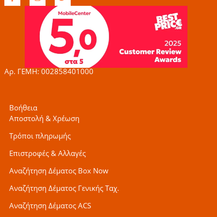
a
n
w
c
s
i
e
t
t
b
a
t
o
g
e
o
r
r
k
a
-
m
f
Αρ. ΓΕΜΗ: 002858401000
Βοήθεια
Αποστολή & Χρέωση
Τρόποι πληρωμής
Επιστροφές & Αλλαγές
Αναζήτηση Δέματος Box Now
Αναζήτηση Δέματος Γενικής Ταχ.
Αναζήτηση Δέματος ACS