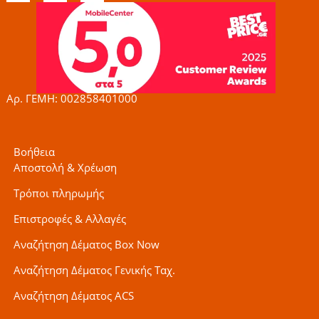
c
s
i
e
t
t
b
a
t
o
g
e
o
r
r
k
a
-
m
f
Αρ. ΓΕΜΗ: 002858401000
Βοήθεια
Αποστολή & Χρέωση
Τρόποι πληρωμής
Επιστροφές & Αλλαγές
Αναζήτηση Δέματος Box Now
Αναζήτηση Δέματος Γενικής Ταχ.
Αναζήτηση Δέματος ACS