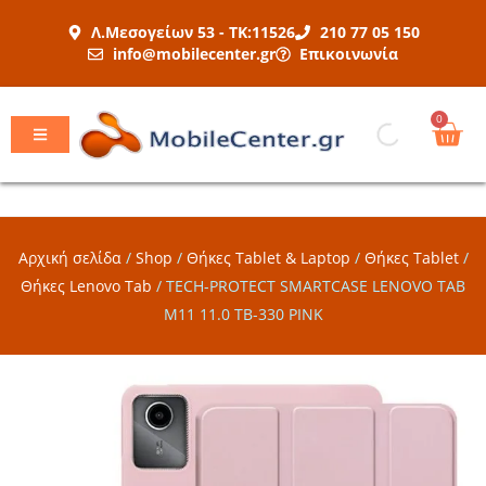
Μετάβαση
Λ.Μεσογείων 53 - ΤΚ:11526
210 77 05 150
στο
info@mobilecenter.gr
Επικοινωνία
περιεχόμενο
Car
0
Αρχική σελίδα
/
Shop
/
Θήκες Tablet & Laptop
/
Θήκες Tablet
/
Θήκες Lenovo Tab
/
TECH-PROTECT SMARTCASE LENOVO TAB
M11 11.0 TB-330 PINK