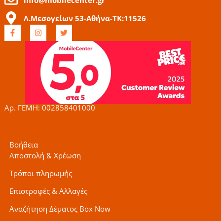
Λ.Μεσογείων 53-Αθήνα-ΤΚ:11526
F
I
T
a
n
w
c
s
i
e
t
t
b
a
t
o
g
e
o
r
r
k
a
-
m
f
Αρ. ΓΕΜΗ: 002858401000
Βοήθεια
Αποστολή & Χρέωση
Τρόποι πληρωμής
Επιστροφές & Αλλαγές
Αναζήτηση Δέματος Box Now