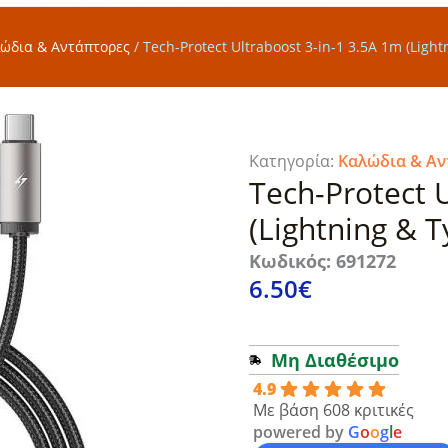
ώδια & Αντάπτορες
/
Tech-Protect Ultraboost 3-in-1 3.5A 1m (Ligh
Κατηγορία:
Καλώδια & Αν
Tech-Protect 
(Lightning & 
Κωδικός: 691272
6.50
€
Μη Διαθέσιμο
4.9
Με βάση 608 κριτικές
powered by
G
o
o
g
l
e