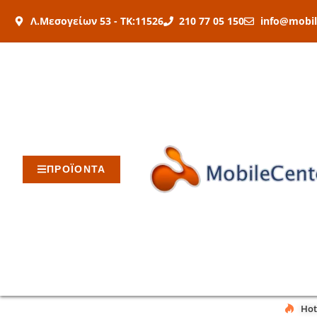
Μετάβαση
Λ.Μεσογείων 53 - ΤΚ:11526
210 77 05 150
info@mobil
στο
περιεχόμενο
ΠΡΟΪΟΝΤΑ
Hot