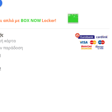
αι απλά με
BOX NOW
Locker!
ής
κή κάρτα
ην παράδοση
η
2