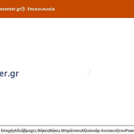
ecenter.gr
Επικοινωνία
 Εποχής
Αδιάβροχες Θήκες
Θήκες Μπράτσου
Αξεσουάρ Αυτοκινήτου
Pow