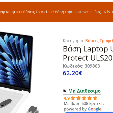
υάρ Κινητού
/
Βάσεις Γραφείου
/
Βάση Laptop Universal έως 16 ίντσ
Κατηγορία:
Βάσεις Γραφε
Βάση Laptop U
Protect ULS200
Κωδικός: 309863
62.20
€
Μη Διαθέσιμο
4.9
Με βάση 608 κριτικές
powered by
G
o
o
g
l
e