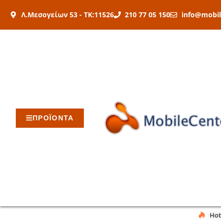
Μετάβαση
Λ.Μεσογείων 53 - ΤΚ:11526
210 77 05 150
info@mobil
στο
περιεχόμενο
ΠΡΟΪΟΝΤΑ
Hot