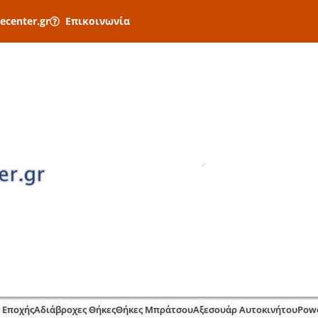
ecenter.gr
Επικοινωνία
 Εποχής
Αδιάβροχες Θήκες
Θήκες Μπράτσου
Αξεσουάρ Αυτοκινήτου
Pow