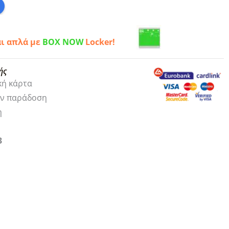
αι απλά με
BOX NOW
Locker!
ής
κή κάρτα
ην παράδοση
η
3