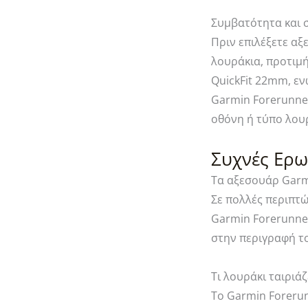
Συμβατότητα και 
Πριν επιλέξετε αξ
λουράκια, προτιμ
QuickFit 22mm, ε
Garmin Forerunner
οθόνη ή τύπο λου
Συχνές Ερω
Τα αξεσουάρ Garmi
Σε πολλές περιπτ
Garmin Forerunner
στην περιγραφή τ
Τι λουράκι ταιριάζ
Το Garmin Forerun