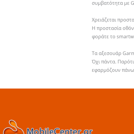
συμβατότητα με Ga
Χρειάζεται προστα
Η προστασία οθόν
φοράτε το smartwa
Τα αξεσουάρ Garmi
Όχι πάντα. Παρότι
εφαρμόζουν πάνω 