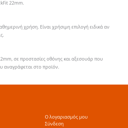
ckFit 22mm.
θημερινή χρήση. Είναι χρήσιμη επιλογή ειδικά αν
ς.
 22mm, σε προστασίες οθόνης και αξεσουάρ που
υ αναγράφεται στο προϊόν.
Ο λογαριασμός μου
Σύνδεση