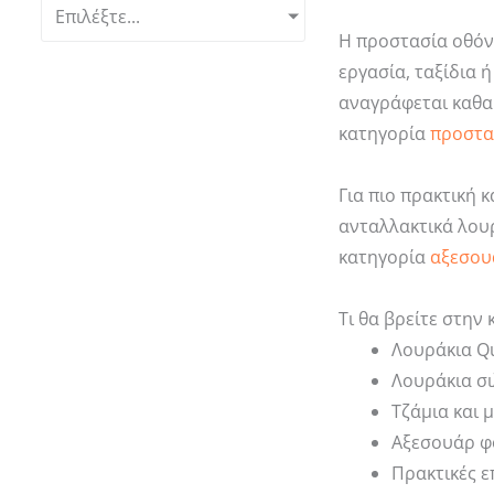
Επιλέξτε...
Η προστασία οθόνη
εργασία, ταξίδια 
αναγράφεται καθαρ
κατηγορία
προστα
Για πιο πρακτική 
ανταλλακτικά λουρ
κατηγορία
αξεσου
Τι θα βρείτε στην
Λουράκια Qu
Λουράκια σι
Τζάμια και 
Αξεσουάρ φό
Πρακτικές ε