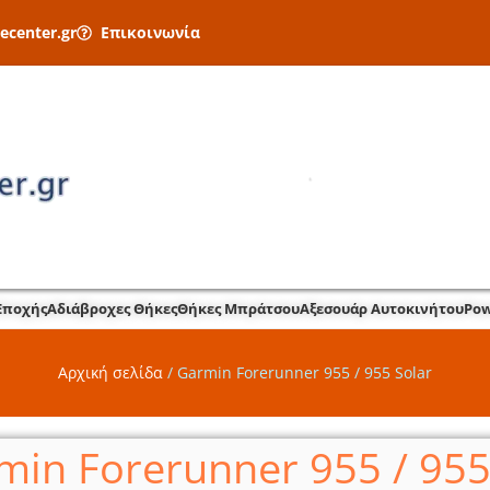
ecenter.gr
Επικοινωνία
Εποχής
Αδιάβροχες Θήκες
Θήκες Μπράτσου
Αξεσουάρ Αυτοκινήτου
Pow
Αρχική σελίδα
/
Garmin Forerunner 955 / 955 Solar
min Forerunner 955 / 955