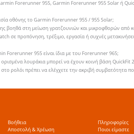
rmin Forerunner 955, Garmin Forerunner 955 Solar ή Qui
σία οθόνης το Garmin Forerunner 955 / 955 Solar;
ης βοηθά στη μείωση γρατζουνιών και μικροφθορών από κα
tch σε προπόνηση, τρέξιμο, εργασία ή συχνές μετακινήσει
n Forerunner 955 είναι ίδια με του Forerunner 965;
 ορισμένα λουράκια μπορεί να έχουν κοινή βάση QuickFit
στο ρολόι πρέπει να ελέγχετε την ακριβή συμβατότητα πο
Βοήθεια
Πληροφορίες
Αποστολή & Χρέωση
Ποιοι είμαστε